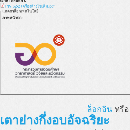
เอกสารเผยแพร่:
INV 62-2 เครื่องล้างไข่เค็ม.pdf
แคตตาล็อกเทคโนโลยี
ภาพหน้าปก:
ล็อกอิน
หรื
เตาย่างกึ่งอบอัจฉริยะ