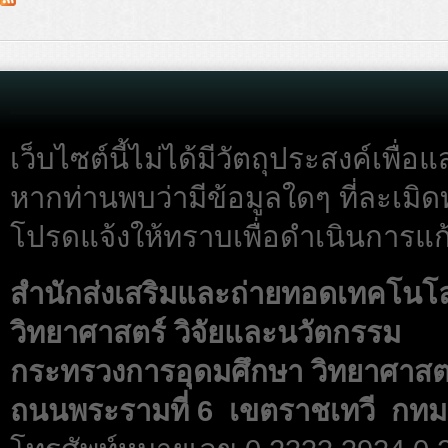
เว็บไซต์นี้ไม่ได้มีวัตถุประสงค์เพื
หากท่านพบว่ามีข้อมูลใดๆ ที่ละเมิด
โปรดแจ้งให้ทราบเพื่อดำเนินการแก้
สำนักส่งเสริมและถ่ายทอดเทคโนโ
วิทยาศาสตร์ วิจัยและนวัตกรรม
กระทรวงการอุดมศึกษา วิทยาศาสตร
ถนนพระรามที่ 6 เขตราชเทวี กทม