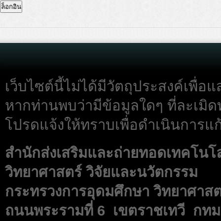
เว็บไซต์นี้ไม่ได้มีวัตถุประสงค์เพื
หากท่านพบว่ามีข้อมูลใดๆ ที่ละเมิด
โปรดแจ้งให้ทราบเพื่อดำเนินการแก้
สำนักส่งเสริมและถ่ายทอดเทคโนโ
วิทยาศาสตร์ วิจัยและนวัตกรรม
กระทรวงการอุดมศึกษา วิทยาศาสตร
ถนนพระรามที่ 6 เขตราชเทวี กทม