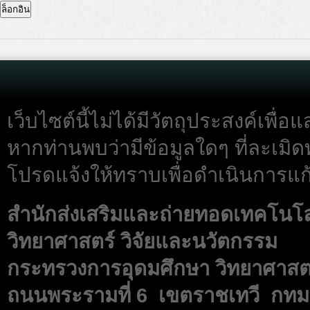
เว็บไซต์นี้ไม่ได้มีวัตถุประสงค์เพื
หากท่านพบว่ามีข้อมูลใดๆ ที่ละเมิด
โปรดแจ้งให้ทราบเพื่อดำเนินการแก้
สำนักส่งเสริมและถ่ายทอดเทคโนโ
วิทยาศาสตร์ วิจัยและนวัตกรรม
กระทรวงการอุดมศึกษา วิทยาศาสตร
ถนนพระรามที่ 6 เขตราชเทวี กทม