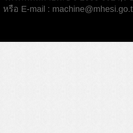
หรือ E-mail : machine@mhesi.go.