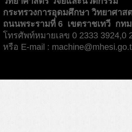
วิทยาศาสตร์ วิจัยและนวัตกรรม
กระทรวงการอุดมศึกษา วิทยาศาสตร
ถนนพระรามที่ 6 เขตราชเทวี กทม
โทรศัพท์หมายเลข 0 2333 3924,0
หรือ E-mail : machine@mhesi.go.