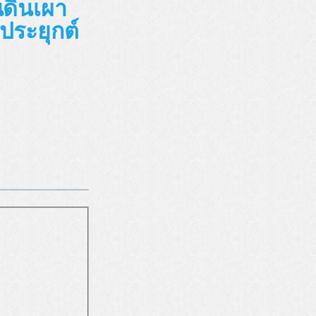
นดินเผา
ประยุกต์