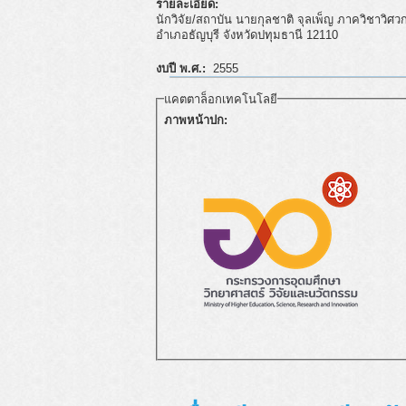
รายละเอียด:
นักวิจัย/สถาบัน นายกุลชาติ จุลเพ็ญ ภาควิชาว
อำเภอธัญบุรี จังหวัดปทุมธานี 12110
งบปี พ.ศ.:
2555
แคตตาล็อกเทคโนโลยี
ภาพหน้าปก: