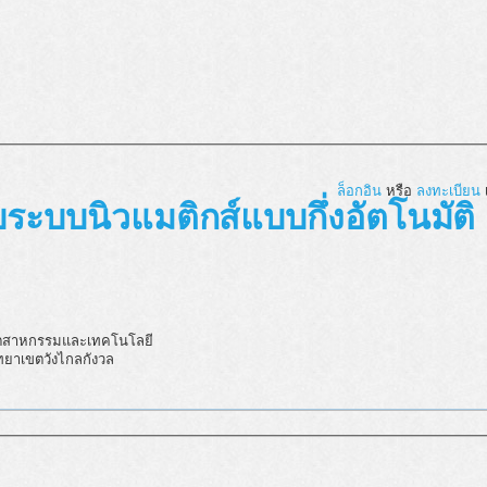
ล็อกอิน
หรือ
ลงทะเบียน
เ
วยระบบนิวแมติกส์แบบกึ่งอัตโนมัติ
ุตสาหกรรมและเทคโนโลยี
ทยาเขตวังไกลกังวล