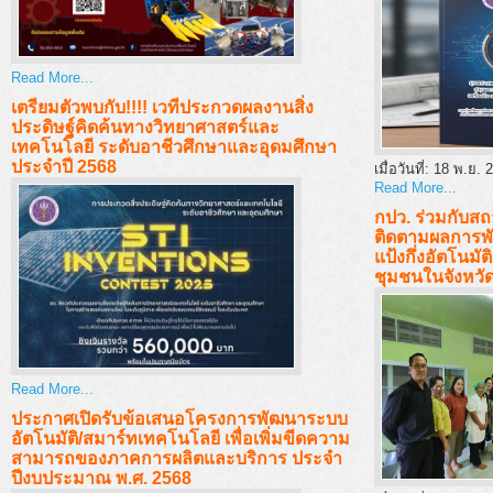
Read More...
เตรียมตัวพบกับ!!!! เวทีประกวดผลงานสิ่ง
ประดิษฐ์คิดค้นทางวิทยาศาสตร์และ
เทคโนโลยี ระดับอาชีวศึกษาและอุดมศึกษา
ประจำปี 2568
เมื่อวันที่:
18 พ.ย. 
Read More...
กปว. ร่วมกับสถา
ติดตามผลการพัฒ
แป้งกึ่งอัตโนมั
ชุมชนในจังหวัด
Read More...
ประกาศเปิดรับข้อเสนอโครงการพัฒนาระบบ
อัตโนมัติ/สมาร์ทเทคโนโลยี เพื่อเพิ่มขีดความ
สามารถของภาคการผลิตและบริการ ประจำ
ปีงบประมาณ พ.ศ. 2568