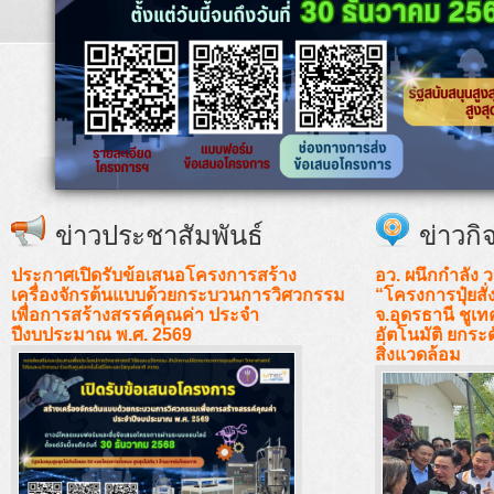
ข่าวประชาสัมพันธ์
ข่าวก
ประกาศเปิดรับข้อเสนอโครงการสร้าง
อว. ผนึกกำลัง 
เครื่องจักรต้นแบบด้วยกระบวนการวิศวกรรม
“โครงการปุ๋ยสั
เพื่อการสร้างสรรค์คุณค่า ประจำ
จ.อุดรธานี ชูเท
ปีงบประมาณ พ.ศ. 2569
อัตโนมัติ ยกระ
สิ่งแวดล้อม