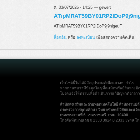
ศ, 03/07/2026 - 14:25 — gewert
ATipMRAT59BY01RP2IDoP9j9ni
ATipMRAT59BY01RP2IDoP9j9nigeuF
ล็อกอิน
หรือ
ลงทะเบียน
เพื่อแสดงความคิดเห็น
เว็บไซต์นี้ไม่ได้มีวัตถุประสงค์เพื่อแสวงหากำไร
หากท่านพบว่ามีข้อมูลใดๆ ที่ละเมิดทรัพย์สินทางปั
โปรดแจ้งให้ทราบเพื่อดำเนินการแก้ปัญหาดังกล่าวโ
สำนักส่งเสริมและถ่ายทอดเทคโนโลยี สำนักงานปล
กระทรวงการอุดมศึกษา วิทยาศาสตร์ วิจัยและนวั
ถนนพระรามที่ 6 เขตราชเทวี กทม. 10400
โทรศัพท์หมายเลข 0 2333 3924,0 2333 3949 โท