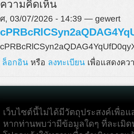
ความคิดเห็น
ศ, 03/07/2026 - 14:39 — gewert
cPRBcRlCSyn2aQDAG4YqU
cPRBcRlCSyn2aQDAG4YqUfD0qy
ล็อกอิน
หรือ
ลงทะเบียน
เพื่อแสดงควา
เว็บไซต์นี้ไม่ได้มีวัตถุประสงค์เพื
หากท่านพบว่ามีข้อมูลใดๆ ที่ละเมิด