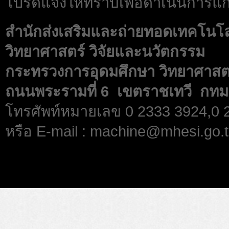
โปรดแจ้งให้ทราบเพื่อดำเนินการแก้
สำนักส่งเสริมและถ่ายทอดเทคโนโ
วิทยาศาสตร์ วิจัยและนวัตกรรม
กระทรวงการอุดมศึกษา วิทยาศาสตร
ถนนพระรามที่ 6 เขตราชเทวี กทม
โทรศัพท์หมายเลข 0 2333 3924,0
หรือ E-mail : machine@mhesi.go.