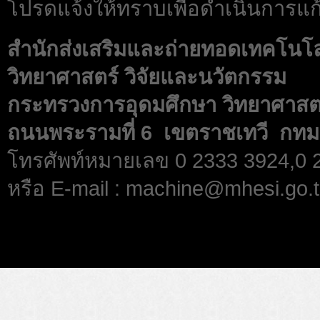
โปรดแจ้งให้ทราบเพื่อดำเนินการแก้
สำนักส่งเสริมและถ่ายทอดเทคโนโ
วิทยาศาสตร์ วิจัยและนวัตกรรม
กระทรวงการอุดมศึกษา วิทยาศาสตร
ถนนพระรามที่ 6 เขตราชเทวี กทม
โทรศัพท์หมายเลข 0 2333 3924,0
หรือ E-mail : machine@mhesi.go.