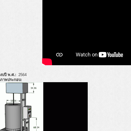
งบปี พ.ศ.:
2564
ภาพประกอบ: