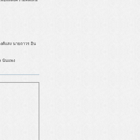
วงศ์แสง นายถาวร อิน
ล นันแพง