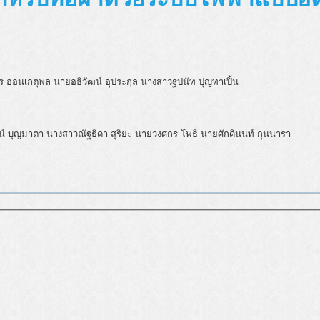
ร อ่อนเกตุพล นายอธิวัฒน์ อุประกุล
นางสาวฐปนัท ปุญทาเปิ้น
จน์ บุญมาตา นางสาวณัฐธิดา สุริยะ นายวงศกร โพธิ นายศักดินนท์ กุนนารา