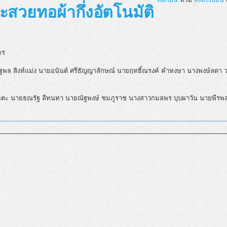
ะสวยทอผ้ากึ่งอัตโนมัติ
คร
ณัฐพล สิงห์แม่ง นายอนันต์ ศรีธัญญาลักษณ์ นายฤทธิ์ณรงค์ คำหงษา นางพงษ์ลดา 
โคตะ นายธณรัฐ ลีทนทา นายณัฐพงษ์ ชมภูราช นางสาวกมลพร บุบผาวัน นายพีรพ