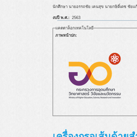
นักศึกษา นายอรรถชัย เคนสุข นายกษิดิ์เดช ชัยแก
งบปี พ.ศ.:
2563
แคตตาล็อกเทคโนโลยี
ภาพหน้าปก:
เครื่องกรอเส้นด้าย