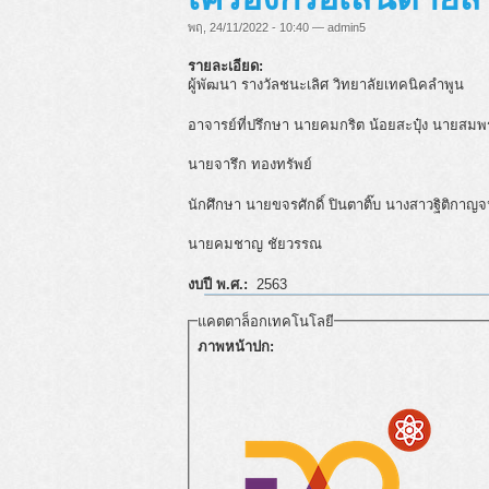
พฤ, 24/11/2022 - 10:40 — admin5
รายละเอียด:
ผู้พัฒนา รางวัลชนะเลิศ
วิทยาลัยเทคนิคลำพูน
อาจารย์ที่ปรึกษา นายคมกริต น้อยสะปุ๋ง นายสมพ
นายจารึก ทองทรัพย์
นักศึกษา นายขจรศักดิ์ ปินตาติ๊บ นางสาวฐิติกาญ
นายคมชาญ ชัยวรรณ
งบปี พ.ศ.:
2563
แคตตาล็อกเทคโนโลยี
ภาพหน้าปก: