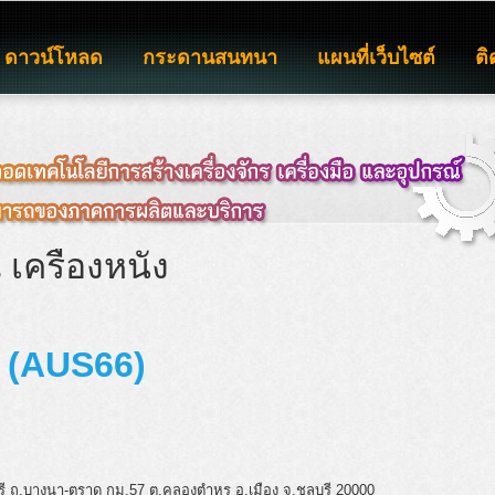
ดาวน์โหลด
กระดานสนทนา
แผนที่เว็บไซต์
ติ
 เครื่องหนัง
ยะ (AUS66)
บุรี ถ.บางนา-ตราด กม.57 ต.คลองตำหรุ อ.เมือง จ.ชลบุรี 20000