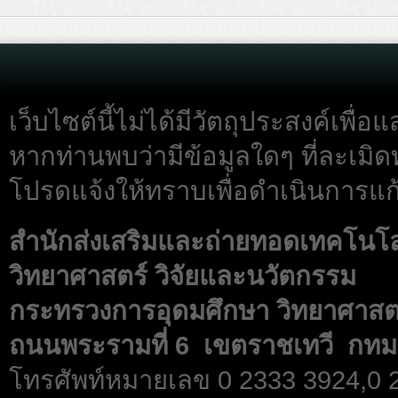
เว็บไซต์นี้ไม่ได้มีวัตถุประสงค์เพื
หากท่านพบว่ามีข้อมูลใดๆ ที่ละเมิด
โปรดแจ้งให้ทราบเพื่อดำเนินการแก้
สำนักส่งเสริมและถ่ายทอดเทคโนโ
วิทยาศาสตร์ วิจัยและนวัตกรรม
กระทรวงการอุดมศึกษา วิทยาศาสตร
ถนนพระรามที่ 6 เขตราชเทวี กทม
โทรศัพท์หมายเลข 0 2333 3924,0