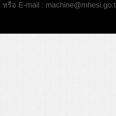
หรือ E-mail : machine@mhesi.go.