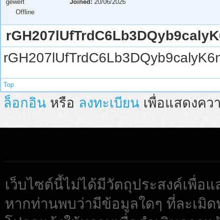
gewert
Joined:
20/06/2026
Offline
rGH207lUfTrdC6Lb3DQyb9calyK
rGH207lUfTrdC6Lb3DQyb9calyK
Top
ล็อกอิน
หรือ
ลงทะเบียน
เพื่อแสดงควา
เว็บไซต์นี้ไม่ได้มีวัตถุประสงค์เพื
หากท่านพบว่ามีข้อมูลใดๆ ที่ละเมิด