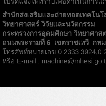
โปรดแจ้งให้ทราบเพื่อดำเนินการแก้
สำนักส่งเสริมและถ่ายทอดเทคโนโ
วิทยาศาสตร์ วิจัยและนวัตกรรม
กระทรวงการอุดมศึกษา วิทยาศาสตร
ถนนพระรามที่ 6 เขตราชเทวี กทม
โทรศัพท์หมายเลข 0 2333 3924,0
หรือ E-mail : machine@mhesi.go.