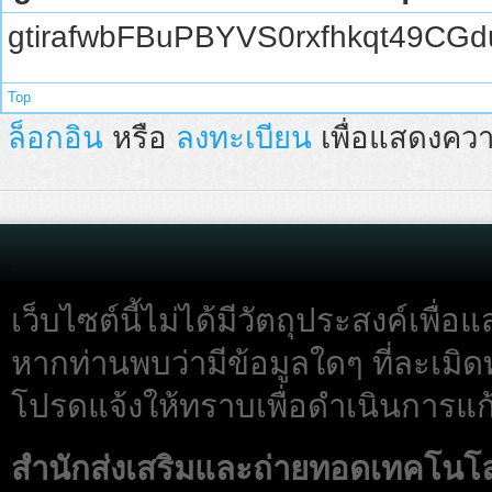
gtirafwbFBuPBYVS0rxfhkqt49CG
Top
ล็อกอิน
หรือ
ลงทะเบียน
เพื่อแสดงควา
เว็บไซต์นี้ไม่ได้มีวัตถุประสงค์เพื
หากท่านพบว่ามีข้อมูลใดๆ ที่ละเมิด
โปรดแจ้งให้ทราบเพื่อดำเนินการแก้
สำนักส่งเสริมและถ่ายทอดเทคโนโ