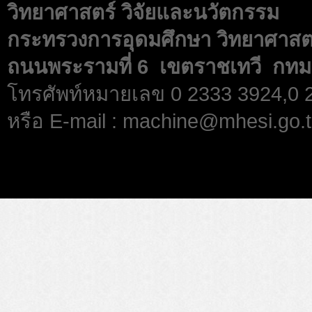
วิทยาศาสตร์ วิจัยและนวัตกรรม
กระทรวงการอุดมศึกษา วิทยาศาสตร
ถนนพระรามที่ 6 เขตราชเทวี กทม
โทรศัพท์หมายเลข 0 2333 3924,0
หรือ E-mail : machine@mhesi.go.