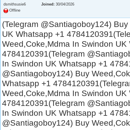
dsmithsusie6
Joined:
30/04/2026
Offline
(Telegram @Santiagoboy124) Bu
UK Whatsapp +1 4784120391(Tel
Weed,Coke,Mdma In Swindon UK 
4784120391(Telegram @Santiago
In Swindon UK Whatsapp +1 4784
@Santiagoboy124) Buy Weed,Cok
Whatsapp +1 4784120391(Telegr
Weed,Coke,Mdma In Swindon UK 
4784120391(Telegram @Santiago
In Swindon UK Whatsapp +1 4784
@Santiagoboy124) Buy Weed,Cok