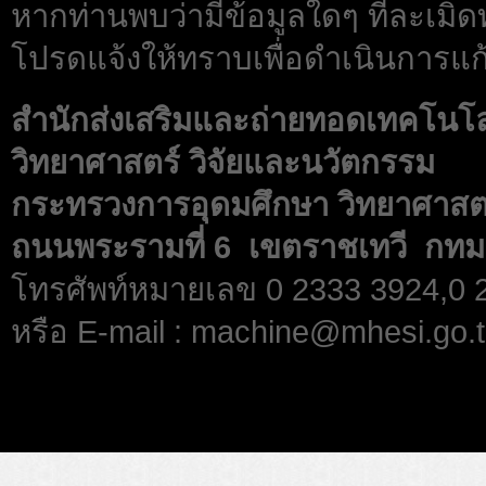
หากท่านพบว่ามีข้อมูลใดๆ ที่ละเมิด
โปรดแจ้งให้ทราบเพื่อดำเนินการแก้
สำนักส่งเสริมและถ่ายทอดเทคโนโ
วิทยาศาสตร์ วิจัยและนวัตกรรม
กระทรวงการอุดมศึกษา วิทยาศาสตร
ถนนพระรามที่ 6 เขตราชเทวี กทม
โทรศัพท์หมายเลข 0 2333 3924,0
หรือ E-mail : machine@mhesi.go.