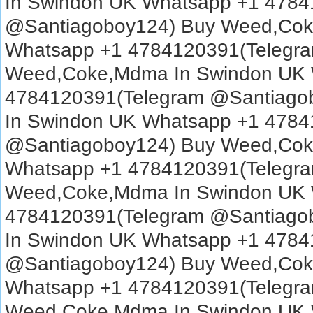
In Swindon UK Whatsapp +1 4784
@Santiagoboy124) Buy Weed,Cok
Whatsapp +1 4784120391(Telegr
Weed,Coke,Mdma In Swindon UK 
4784120391(Telegram @Santiago
In Swindon UK Whatsapp +1 4784
@Santiagoboy124) Buy Weed,Cok
Whatsapp +1 4784120391(Telegr
Weed,Coke,Mdma In Swindon UK 
4784120391(Telegram @Santiago
In Swindon UK Whatsapp +1 4784
@Santiagoboy124) Buy Weed,Cok
Whatsapp +1 4784120391(Telegr
Weed,Coke,Mdma In Swindon UK 