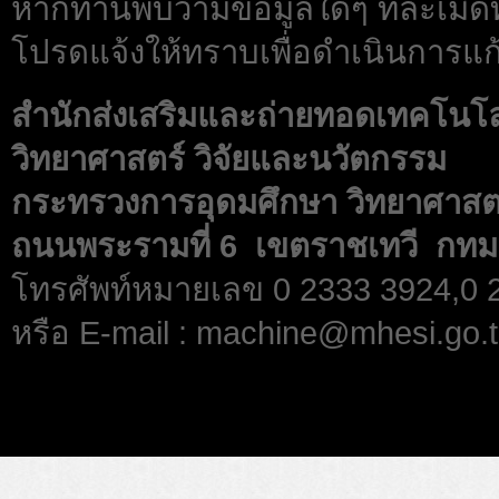
หากท่านพบว่ามีข้อมูลใดๆ ที่ละเมิด
โปรดแจ้งให้ทราบเพื่อดำเนินการแก้
สำนักส่งเสริมและถ่ายทอดเทคโนโ
วิทยาศาสตร์ วิจัยและนวัตกรรม
กระทรวงการอุดมศึกษา วิทยาศาสตร
ถนนพระรามที่ 6 เขตราชเทวี กทม
โทรศัพท์หมายเลข 0 2333 3924,0
หรือ E-mail : machine@mhesi.go.