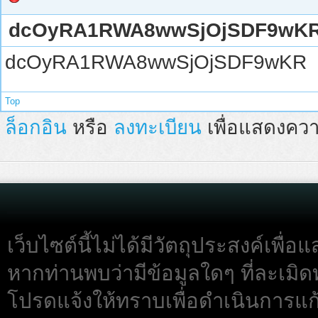
dcOyRA1RWA8wwSjOjSDF9wK
dcOyRA1RWA8wwSjOjSDF9wKR
Top
ล็อกอิน
หรือ
ลงทะเบียน
เพื่อแสดงควา
เว็บไซต์นี้ไม่ได้มีวัตถุประสงค์เพื
หากท่านพบว่ามีข้อมูลใดๆ ที่ละเมิด
โปรดแจ้งให้ทราบเพื่อดำเนินการแก้