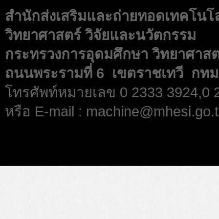
สำนักส่งเสริมและถ่ายทอดเทคโนโ
วิทยาศาสตร์ วิจัยและนวัตกรรม
กระทรวงการอุดมศึกษา วิทยาศาสตร
ถนนพระรามที่ 6 เขตราชเทวี กทม
โทรศัพท์หมายเลข 0 2333 3924,0
หรือ E-mail : machine@mhesi.go.