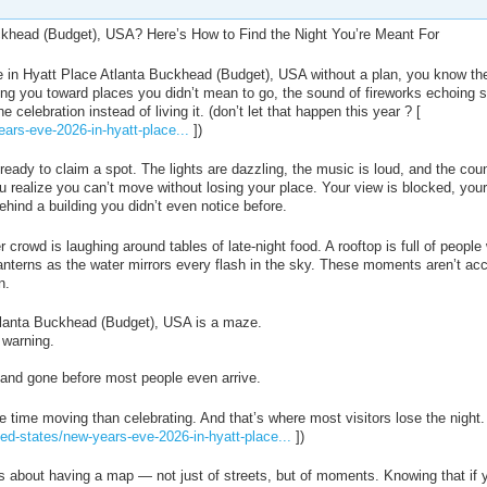
ckhead (Budget), USA? Here’s How to Find the Night You’re Meant For
e in Hyatt Place Atlanta Buckhead (Budget), USA without a plan, you know the 
ing you toward places you didn’t mean to go, the sound of fireworks echoing
 celebration instead of living it. (don’t let that happen this year ? [
ars-eve-2026-in-hyatt-place...
])
y, ready to claim a spot. The lights are dazzling, the music is loud, and the co
ou realize you can’t move without losing your place. Your view is blocked, you
hind a building you didn’t even notice before.
r crowd is laughing around tables of late-night food. A rooftop is full of peopl
 lanterns as the water mirrors every flash in the sky. These moments aren’t ac
n.
Atlanta Buckhead (Budget), USA is a maze.
 warning.
 and gone before most people even arrive.
e time moving than celebrating. And that’s where most visitors lose the night.
ed-states/new-years-eve-2026-in-hyatt-place...
])
It’s about having a map — not just of streets, but of moments. Knowing that if