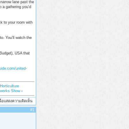
 narrow lane past the
o a gathering you’d
ck to your room with
to. You’ll watch the
(Budget), USA that
uide.com/united-
orticulture
eworks Show ›
ื่อแสดงความคิดเห็น
#1