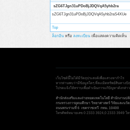
sZG6TJgn31uPDoBjJDQVqA5yhb2ra
sZG6TJgn31uPDoBjJDQVqA5yhb2raS4XUe
Top
ล็อกอิน
หรือ
ลงทะเบียน
เพื่อแสดงความคิดเห็น
เว็บไซต์นี้ไม่ได้มีวัตถุประสงค์เพื่อแสวงหากำไร
หากท่านพบว่ามีข้อมูลใดๆ ที่ละเมิดทรัพย์สินทางปั
โปรดแจ้งให้ทราบเพื่อดำเนินการแก้ปัญหาดังกล่าวโ
สำนักส่งเสริมและถ่ายทอดเทคโนโลยี สำนักงานปล
กระทรวงการอุดมศึกษา วิทยาศาสตร์ วิจัยและนวั
ถนนพระรามที่ 6 เขตราชเทวี กทม. 10400
โทรศัพท์หมายเลข 0 2333 3924,0 2333 3949 โท