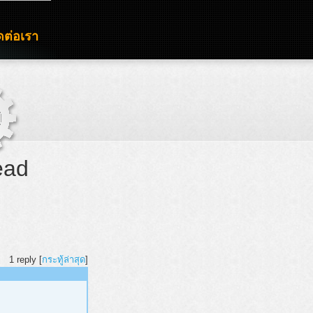
ดต่อเรา
ead
1 reply [
กระทู้ล่าสุด
]