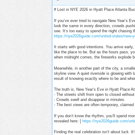
# Lost in NYE 2026 in Hyatt Place Atlanta Bu
If you’ve ever tried to navigate New Year’s Ev
look the same in every direction, crowds push
see. It’s too easy to spend the night chasing the
https://nye2026guide.com/united-states/new-ye
It starts with good intentions. You arrive earl
like the place to be. But as the hours pass, y
when midnight comes, the fireworks explode be
Meanwhile, in another part of the city, a smalle
skyline view. A quiet riverside is glowing with
result of knowing exactly where to be and whe
The truth is, New Year’s Eve in Hyatt Place 
- The streets shift from open to closed without
- Crowds swell and disappear in minutes.
- The best views are often temporary, claimed
If you don’t know the rhythm, you’ll spend mor
revealed here: [
https://nye2026guide.com/unit
Finding the real celebration isn’t about luck. 