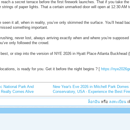
reach a secret terrace before the first firework launches. That if you take the
r strings of paper lights. That a certain unmarked door will open at 12:30 AM t
 seen it all, when in reality, you’ve only skimmed the surface. You’ll head ba
 missed something important.
r rushing, never lost, always arriving exactly when and where you’re supposed 
ou’ve only followed the crowd.
 best, or step into the version of NYE 2026 in Hyatt Place Atlanta Buckhead 
 locations, is ready for you. Get it before the night begins ? [
https://nye2026g
ic National Park And
New Year's Eve 2026 in Mitchell Park Domes H
 Really Comes Alive
Conservatory, USA - Experience the Best Fir
ล็อกอิน
หรือ
ลงทะเบียน
เพ