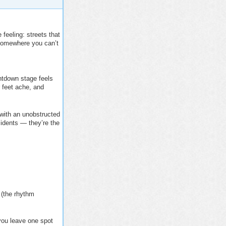
feeling: streets that
 somewhere you can’t
untdown stage feels
r feet ache, and
e with an unobstructed
cidents — they’re the
 (the rhythm
 you leave one spot