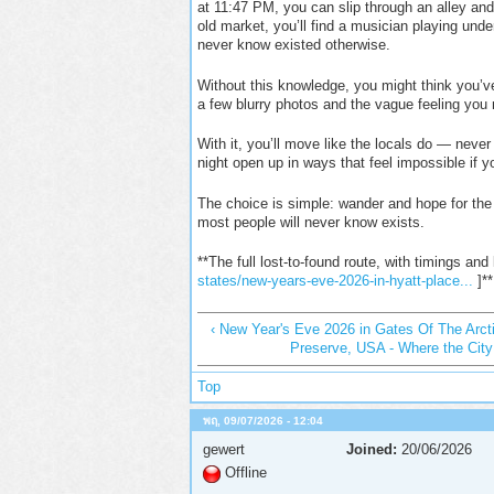
at 11:47 PM, you can slip through an alley and 
old market, you’ll find a musician playing unde
never know existed otherwise.
Without this knowledge, you might think you’ve
a few blurry photos and the vague feeling you
With it, you’ll move like the locals do — neve
night open up in ways that feel impossible if y
The choice is simple: wander and hope for the
most people will never know exists.
**The full lost-to-found route, with timings and
states/new-years-eve-2026-in-hyatt-place...
]**
‹ New Year's Eve 2026 in Gates Of The Arct
Preserve, USA - Where the City
Top
พฤ, 09/07/2026 - 12:04
gewert
Joined:
20/06/2026
Offline