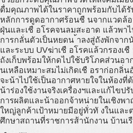
ดื่มคุณภาพได้ในราคาถูกพร้อมกับได้รั
หลักการดูดอากาศร้อนชื นจากแวดล้อม
ฝุ่นและเชื อโรคจนลมสะอาด แล้วพาไห
การกลั่นตัวเป็นหยดน ้าลงสู่ถังพักจากน
และระบบ UVฆ่าเชื อโรคแล้วกรองเชื
ถังเก็บพร้อมให้กดไปใช้บริโภคส่วนอาก
นเหลือเหมาะสมไม่เกิดเชื อราก่อกลิ่นอั
จะน้าไปใช้เป็นอากาศหายใจในห้องที่ต
น้าร่องใช้งานจริงเครื่องฯและแก้ไขปรั
การผลิตและน้าออกจ้าหน่ายในเชิงพาณ
ใหญ่ลูกค้าเป้าหมายมีอยู่ทั่วทั งในแล
ศึกษาสถานที่ราชการส้านักงาน บ้านเรือ