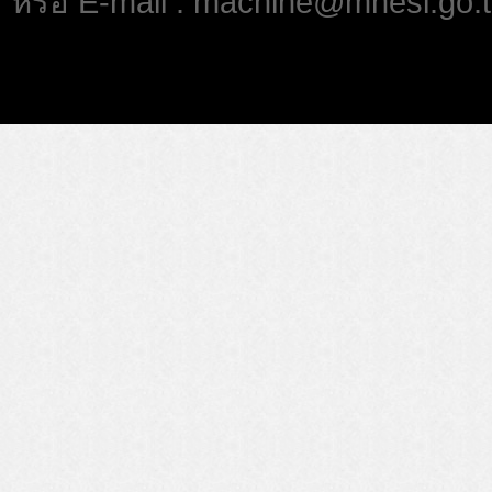
หรือ E-mail : machine@mhesi.go.