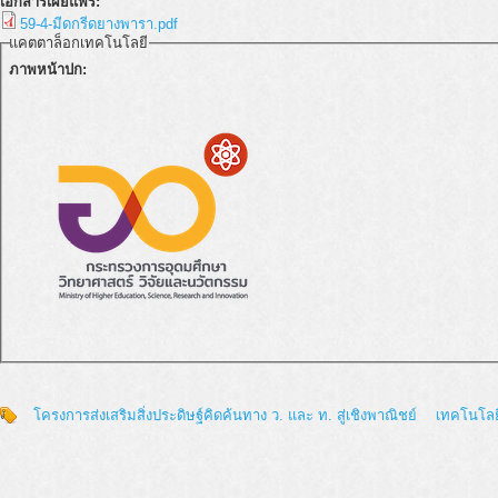
เอกสารเผยแพร่:
59-4-มีดกรีดยางพารา.pdf
แคตตาล็อกเทคโนโลยี
ภาพหน้าปก:
โครงการส่งเสริมสิ่งประดิษฐ์คิดค้นทาง ว. และ ท. สู่เชิงพาณิชย์
เทคโนโล