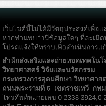
เว็บไซต์นี้ไม่ได้มีวัตถุประสงค์เพื
หากท่านพบว่ามีข้อมูลใดๆ ที่ละเมิด
โปรดแจ้งให้ทราบเพื่อดำเนินการแก้
สำนักส่งเสริมและถ่ายทอดเทคโนโ
วิทยาศาสตร์ วิจัยและนวัตกรรม
กระทรวงการอุดมศึกษา วิทยาศาสตร
ถนนพระรามที่ 6 เขตราชเทวี กทม
โทรศัพท์หมายเลข 0 2333 3924,0