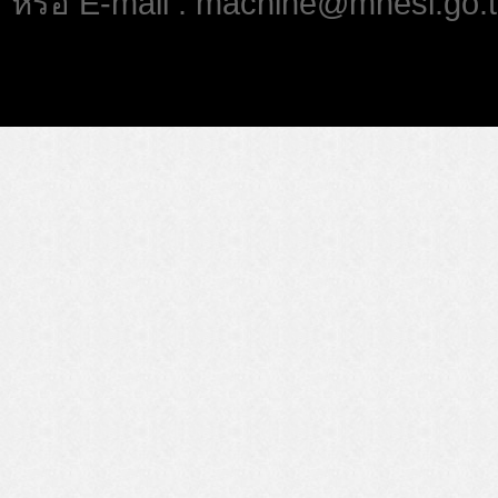
หรือ E-mail : machine@mhesi.go.