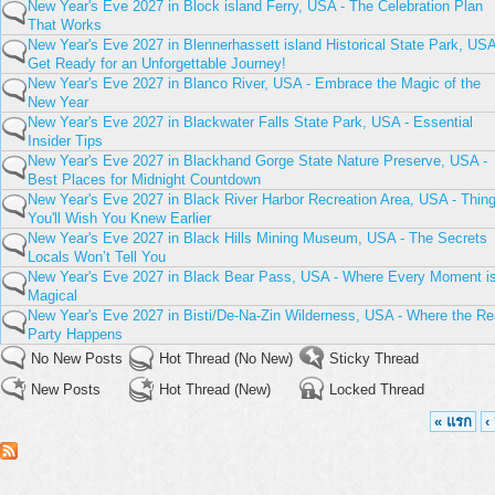
New Year's Eve 2027 in Block island Ferry, USA - The Celebration Plan
That Works
New Year's Eve 2027 in Blennerhassett island Historical State Park, USA
Get Ready for an Unforgettable Journey!
New Year's Eve 2027 in Blanco River, USA - Embrace the Magic of the
New Year
New Year's Eve 2027 in Blackwater Falls State Park, USA - Essential
Insider Tips
New Year's Eve 2027 in Blackhand Gorge State Nature Preserve, USA -
Best Places for Midnight Countdown
New Year's Eve 2027 in Black River Harbor Recreation Area, USA - Thin
You'll Wish You Knew Earlier
New Year's Eve 2027 in Black Hills Mining Museum, USA - The Secrets
Locals Won’t Tell You
New Year's Eve 2027 in Black Bear Pass, USA - Where Every Moment i
Magical
New Year's Eve 2027 in Bisti/De-Na-Zin Wilderness, USA - Where the Re
Party Happens
No New Posts
Hot Thread (No New)
Sticky Thread
New Posts
Hot Thread (New)
Locked Thread
« แรก
‹