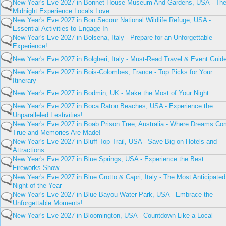
New Year's Eve 2027 in Bonnet House Museum And Gardens, USA - Th
Midnight Experience Locals Love
New Year's Eve 2027 in Bon Secour National Wildlife Refuge, USA -
Essential Activities to Engage In
New Year's Eve 2027 in Bolsena, Italy - Prepare for an Unforgettable
Experience!
New Year's Eve 2027 in Bolgheri, Italy - Must-Read Travel & Event Guid
New Year's Eve 2027 in Bois-Colombes, France - Top Picks for Your
Itinerary
New Year's Eve 2027 in Bodmin, UK - Make the Most of Your Night
New Year's Eve 2027 in Boca Raton Beaches, USA - Experience the
Unparalleled Festivities!
New Year's Eve 2027 in Boab Prison Tree, Australia - Where Dreams C
True and Memories Are Made!
New Year's Eve 2027 in Bluff Top Trail, USA - Save Big on Hotels and
Attractions
New Year's Eve 2027 in Blue Springs, USA - Experience the Best
Fireworks Show
New Year's Eve 2027 in Blue Grotto & Capri, Italy - The Most Anticipated
Night of the Year
New Year's Eve 2027 in Blue Bayou Water Park, USA - Embrace the
Unforgettable Moments!
New Year's Eve 2027 in Bloomington, USA - Countdown Like a Local