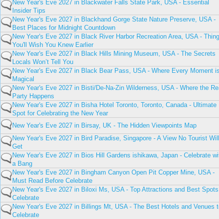
New Year's Eve 2027 in Blackwater Falls State Park, USA - Essential
Insider Tips
New Year's Eve 2027 in Blackhand Gorge State Nature Preserve, USA -
Best Places for Midnight Countdown
New Year's Eve 2027 in Black River Harbor Recreation Area, USA - Thin
You'll Wish You Knew Earlier
New Year's Eve 2027 in Black Hills Mining Museum, USA - The Secrets
Locals Won’t Tell You
New Year's Eve 2027 in Black Bear Pass, USA - Where Every Moment i
Magical
New Year's Eve 2027 in Bisti/De-Na-Zin Wilderness, USA - Where the Re
Party Happens
New Year's Eve 2027 in Bisha Hotel Toronto, Toronto, Canada - Ultimate
Spot for Celebrating the New Year
New Year's Eve 2027 in Birsay, UK - The Hidden Viewpoints Map
New Year's Eve 2027 in Bird Paradise, Singapore - A View No Tourist Wil
Get
New Year's Eve 2027 in Bios Hill Gardens ishikawa, Japan - Celebrate wi
a Bang
New Year's Eve 2027 in Bingham Canyon Open Pit Copper Mine, USA -
Must Read Before Celebrate
New Year's Eve 2027 in Biloxi Ms, USA - Top Attractions and Best Spots
Celebrate
New Year's Eve 2027 in Billings Mt, USA - The Best Hotels and Venues t
Celebrate