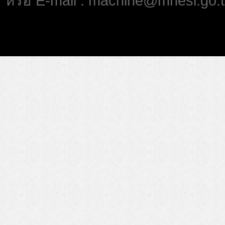
หรือ E-mail : machine@mhesi.go.