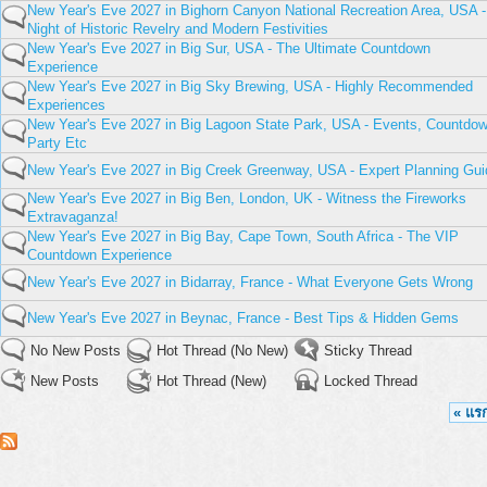
New Year's Eve 2027 in Bighorn Canyon National Recreation Area, USA -
Night of Historic Revelry and Modern Festivities
New Year's Eve 2027 in Big Sur, USA - The Ultimate Countdown
Experience
New Year's Eve 2027 in Big Sky Brewing, USA - Highly Recommended
Experiences
New Year's Eve 2027 in Big Lagoon State Park, USA - Events, Countdow
Party Etc
New Year's Eve 2027 in Big Creek Greenway, USA - Expert Planning Gui
New Year's Eve 2027 in Big Ben, London, UK - Witness the Fireworks
Extravaganza!
New Year's Eve 2027 in Big Bay, Cape Town, South Africa - The VIP
Countdown Experience
New Year's Eve 2027 in Bidarray, France - What Everyone Gets Wrong
New Year's Eve 2027 in Beynac, France - Best Tips & Hidden Gems
No New Posts
Hot Thread (No New)
Sticky Thread
New Posts
Hot Thread (New)
Locked Thread
« แร