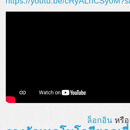
https://youtu.be/cRyALhCSy0M?
ล็อกอิน
หรื