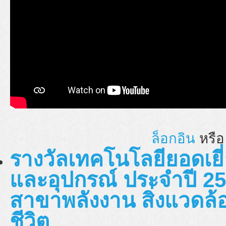
ล็อกอิน
หรื
รางวัลเทคโนโลยียอดเยี่
และอุปกรณ์ ประจำปี 25
สาขาพลังงาน สิ่งแวด
ชีวิต