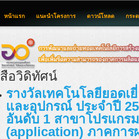
หน้าแรก
แนะนำโครงการ
ดาวน์โหลด
กระ
สื่อวิดิทัศน์
รางวัลเทคโนโลยียอดเยี่
และอุปกรณ์ ประจำปี 25
อันดับ 1 สาขาโปรแกรมส
(application) ภาคการ