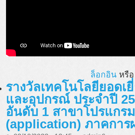
ล็อกอิน
หรื
รางวัลเทคโนโลยียอดเยี่
และอุปกรณ์ ประจำปี 25
อันดับ 1 สาขาโปรแกรมส
(application) ภาคการ