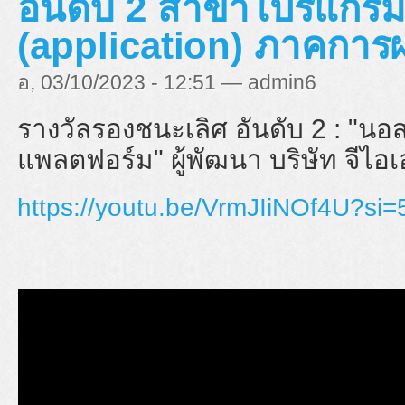
อันดับ 2 สาขาโปรแกรมส
(application) ภาคการ
อ, 03/10/2023 - 12:51 — admin6
รางวัลรองชนะเลิศ อันดับ 2 : "
นอส
แพลตฟอร์ม" ผู้พัฒนา บริษัท จีไอ
https://youtu.be/VrmJIiNOf4U?