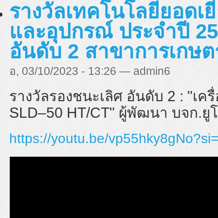
รางวัลเทคโนโลยียอดเยี่
และอุปกรณ์ ประจำปี 25
อันดับ 2 สาขาการเกษ
อ, 03/10/2023 - 13:26 — admin6
รางวัลรองชนะเลิศ อันดับ 2 : "
เครื
SLD–50 HT/CT" ผู้พัฒนา บจก.ยูโ
https://youtu.be/vp55hky8gNo?s