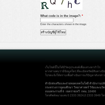
What code is in the image?:
*
Enter the characters shown in the image.
เว็บไซต์นี้ไม่ได้มีวัตถุประสงค์เพื่อแสวงหากำไร
หากท่านพบว่ามีข้อมูลใดๆ ที่ละเมิดทรัพย์สินทางปั
โปรดแจ้งให้ทราบเพื่อดำเนินการแก้ปัญหาดังกล่าวโ
สำนักส่งเสริมและถ่ายทอดเทคโนโลยี สำนักงานปล
กระทรวงการอุดมศึกษา วิทยาศาสตร์ วิจัยและนวั
ถนนพระรามที่ 6 เขตราชเทวี กทม. 10400
โทรศัพท์หมายเลข 0 2333 3924,0 2333 3949 โท