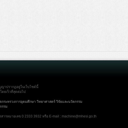
ญญาปรากฏอยู่ในเว็บไซต์นี้
ดยเร็วที่สุดต่อไป
ัดกระทรวงการอุดมศึกษา วิทยาศาสตร์ วิจัยและนวัตกรรม
ตกรรม
รสารหมายเลข 0 2333 3932 หรือ E-mail : machine@mhesi.go.th