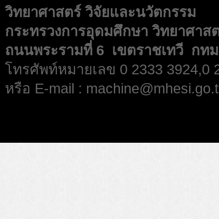
วิทยาศาสตร์ วิจัยและนวัตกรรม
กระทรวงการอุดมศึกษา วิทยาศาสตร
ถนนพระรามที่ 6 เขตราชเทวี กทม
โทรศัพท์หมายเลข 0 2333 3924,0
หรือ E-mail : machine@mhesi.go.