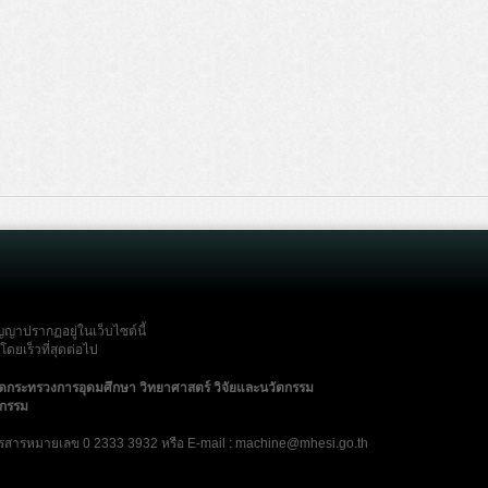
ญญาปรากฏอยู่ในเว็บไซต์นี้
ดยเร็วที่สุดต่อไป
ัดกระทรวงการอุดมศึกษา วิทยาศาสตร์ วิจัยและนวัตกรรม
ตกรรม
รสารหมายเลข 0 2333 3932 หรือ E-mail : machine@mhesi.go.th