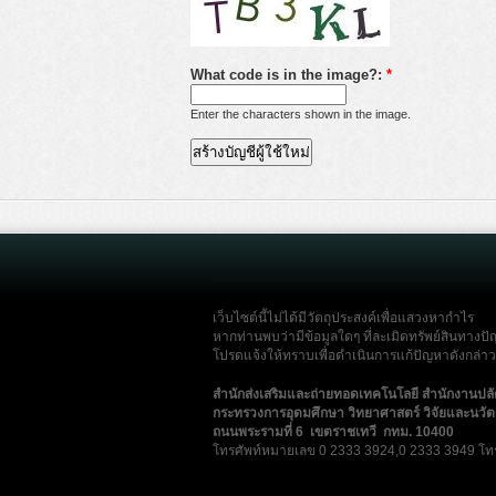
What code is in the image?:
*
Enter the characters shown in the image.
เว็บไซต์นี้ไม่ได้มีวัตถุประสงค์เพื่อแสวงหากำไร
หากท่านพบว่ามีข้อมูลใดๆ ที่ละเมิดทรัพย์สินทางปั
โปรดแจ้งให้ทราบเพื่อดำเนินการแก้ปัญหาดังกล่าวโ
สำนักส่งเสริมและถ่ายทอดเทคโนโลยี สำนักงานปล
กระทรวงการอุดมศึกษา วิทยาศาสตร์ วิจัยและนวั
ถนนพระรามที่ 6 เขตราชเทวี กทม. 10400
โทรศัพท์หมายเลข 0 2333 3924,0 2333 3949 โท