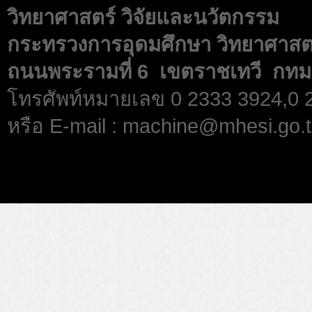
วิทยาศาสตร์ วิจัยและนวัตกรรม
กระทรวงการอุดมศึกษา วิทยาศาสตร
ถนนพระรามที่ 6 เขตราชเทวี กทม
โทรศัพท์หมายเลข 0 2333 3924,0
หรือ E-mail : machine@mhesi.go.