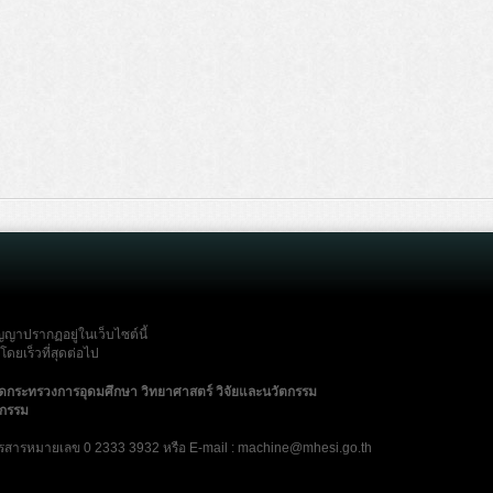
ญญาปรากฏอยู่ในเว็บไซต์นี้
ดยเร็วที่สุดต่อไป
ัดกระทรวงการอุดมศึกษา วิทยาศาสตร์ วิจัยและนวัตกรรม
ตกรรม
รสารหมายเลข 0 2333 3932 หรือ E-mail : machine@mhesi.go.th