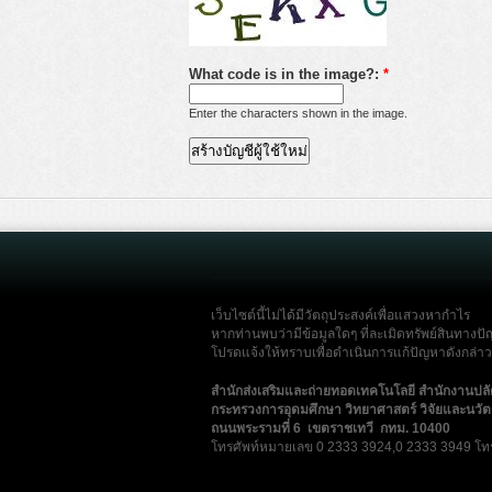
What code is in the image?:
*
Enter the characters shown in the image.
เว็บไซต์นี้ไม่ได้มีวัตถุประสงค์เพื่อแสวงหากำไร
หากท่านพบว่ามีข้อมูลใดๆ ที่ละเมิดทรัพย์สินทางปั
โปรดแจ้งให้ทราบเพื่อดำเนินการแก้ปัญหาดังกล่าวโ
สำนักส่งเสริมและถ่ายทอดเทคโนโลยี สำนักงานปล
กระทรวงการอุดมศึกษา วิทยาศาสตร์ วิจัยและนวั
ถนนพระรามที่ 6 เขตราชเทวี กทม. 10400
โทรศัพท์หมายเลข 0 2333 3924,0 2333 3949 โท