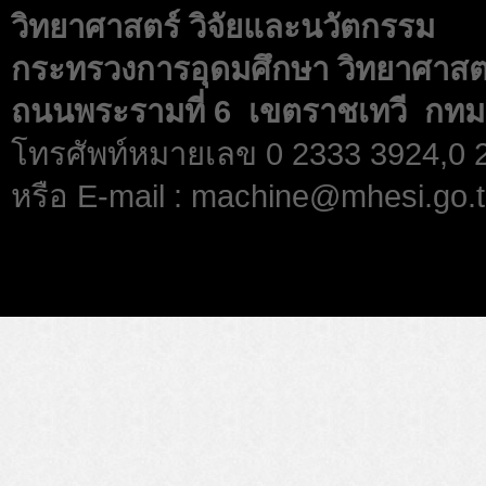
วิทยาศาสตร์ วิจัยและนวัตกรรม
กระทรวงการอุดมศึกษา วิทยาศาสตร
ถนนพระรามที่ 6 เขตราชเทวี กทม
โทรศัพท์หมายเลข 0 2333 3924,0
หรือ E-mail : machine@mhesi.go.