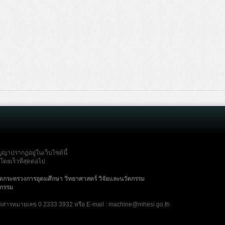
ญญาปรากฏอยู่ในเว็บไซต์นี้
ดยเร็วที่สุดต่อไป
ัดกระทรวงการอุดมศึกษา วิทยาศาสตร์ วิจัยและนวัตกรรม
ตกรรม
รสารหมายเลข 0 2333 3932 หรือ E-mail : machine@mhesi.go.th