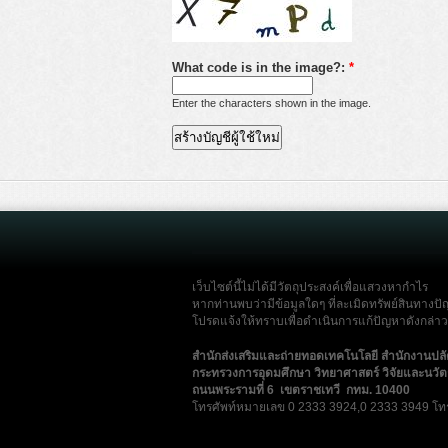
What code is in the image?:
*
Enter the characters shown in the image.
เว็บไซต์นี้ไม่ได้มีวัตถุประสงค์เพื่อแสวงหากำไร
หากท่านพบว่ามีข้อมูลใดๆ ที่ละเมิดทรัพย์สินทางปั
โปรดแจ้งให้ทราบเพื่อดำเนินการแก้ปัญหาดังกล่าวโ
สำนักส่งเสริมและถ่ายทอดเทคโนโลยี สำนักงานปล
กระทรวงการอุดมศึกษา วิทยาศาสตร์ วิจัยและนวั
ถนนพระรามที่ 6 เขตราชเทวี กทม. 10400
โทรศัพท์หมายเลข 0 2333 3924,0 2333 3949 โท