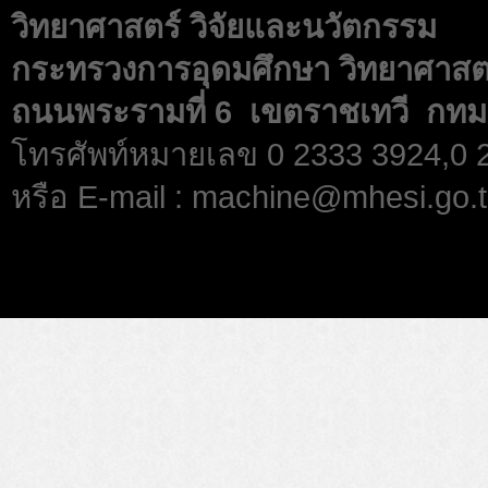
วิทยาศาสตร์ วิจัยและนวัตกรรม
กระทรวงการอุดมศึกษา วิทยาศาสตร
ถนนพระรามที่ 6 เขตราชเทวี กทม
โทรศัพท์หมายเลข 0 2333 3924,0
หรือ E-mail : machine@mhesi.go.