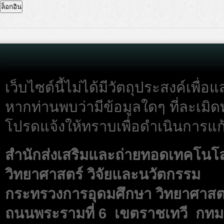
เว็บไซต์นี้ไม่ได้มีวัตถุประสงค์เพื
หากท่านพบว่ามีข้อมูลใดๆ ที่ละเมิด
โปรดแจ้งให้ทราบเพื่อดำเนินการแก้
สำนักส่งเสริมและถ่ายทอดเทคโนโ
วิทยาศาสตร์ วิจัยและนวัตกรรม
กระทรวงการอุดมศึกษา วิทยาศาสตร
ถนนพระรามที่ 6 เขตราชเทวี กทม