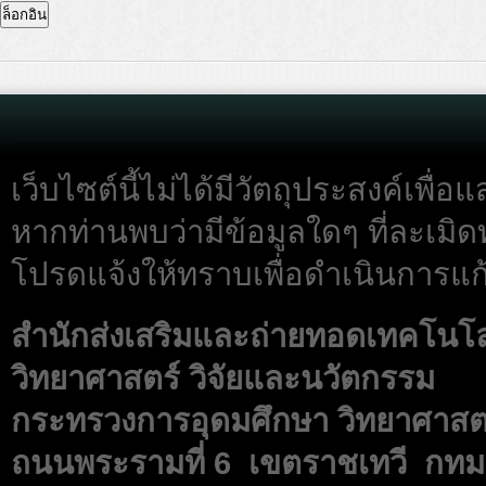
เว็บไซต์นี้ไม่ได้มีวัตถุประสงค์เพื
หากท่านพบว่ามีข้อมูลใดๆ ที่ละเมิด
โปรดแจ้งให้ทราบเพื่อดำเนินการแก้
สำนักส่งเสริมและถ่ายทอดเทคโนโ
วิทยาศาสตร์ วิจัยและนวัตกรรม
กระทรวงการอุดมศึกษา วิทยาศาสตร
ถนนพระรามที่ 6 เขตราชเทวี กทม