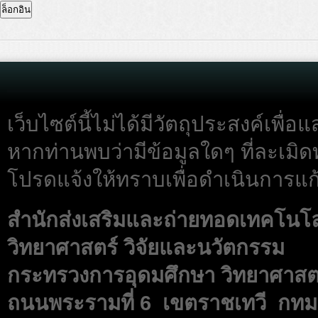
เว็บไซต์นี้ไม่ได้มีวัตถุประสงค์เพื
หากท่านพบว่ามีข้อมูลใดๆ ที่ละเมิด
โปรดแจ้งให้ทราบเพื่อดำเนินการแก้
สำนักส่งเสริมและถ่ายทอดเทคโนโ
วิทยาศาสตร์ วิจัยและนวัตกรรม
กระทรวงการอุดมศึกษา วิทยาศาสตร
ถนนพระรามที่ 6 เขตราชเทวี กทม