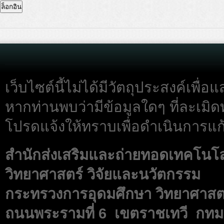
เว็บไซต์นี้ไม่ได้มีวัตถุประสงค์เพื
หากท่านพบว่ามีข้อมูลใดๆ ที่ละเมิด
โปรดแจ้งให้ทราบเพื่อดำเนินการแก้
สำนักส่งเสริมและถ่ายทอดเทคโนโ
วิทยาศาสตร์ วิจัยและนวัตกรรม
กระทรวงการอุดมศึกษา วิทยาศาสตร
ถนนพระรามที่ 6 เขตราชเทวี กทม