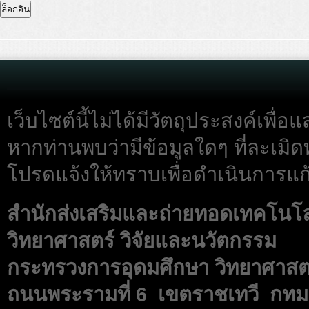
เว็บไซต์นี้ไม่ได้มีวัตถุประสงค์เพื
หากท่านพบว่ามีข้อมูลใดๆ ที่ละเมิด
โปรดแจ้งให้ทราบเพื่อดำเนินการแก้
สำนักส่งเสริมและถ่ายทอดเทคโนโ
วิทยาศาสตร์ วิจัยและนวัตกรรม
กระทรวงการอุดมศึกษา วิทยาศาสตร
ถนนพระรามที่ 6 เขตราชเทวี กทม