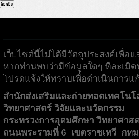
เว็บไซต์นี้ไม่ได้มีวัตถุประสงค์เพื
หากท่านพบว่ามีข้อมูลใดๆ ที่ละเมิด
โปรดแจ้งให้ทราบเพื่อดำเนินการแก้
สำนักส่งเสริมและถ่ายทอดเทคโนโ
วิทยาศาสตร์ วิจัยและนวัตกรรม
กระทรวงการอุดมศึกษา วิทยาศาสตร
ถนนพระรามที่ 6 เขตราชเทวี กทม