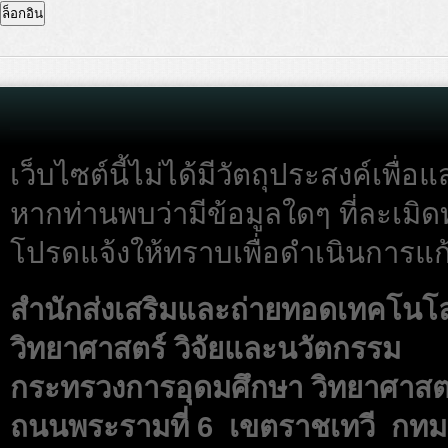
เว็บไซต์นี้ไม่ได้มีวัตถุประสงค์เพื
หากท่านพบว่ามีข้อมูลใดๆ ที่ละเมิด
โปรดแจ้งให้ทราบเพื่อดำเนินการแก้
สำนักส่งเสริมและถ่ายทอดเทคโนโ
วิทยาศาสตร์ วิจัยและนวัตกรรม
กระทรวงการอุดมศึกษา วิทยาศาสตร
ถนนพระรามที่ 6 เขตราชเทวี กทม