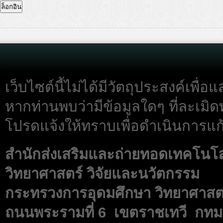
เว็บไซต์นี้ไม่ได้มีวัตถุประสงค์เพื
หากท่านพบว่ามีข้อมูลใดๆ ที่ละเมิด
โปรดแจ้งให้ทราบเพื่อดำเนินการแก้
สำนักส่งเสริมและถ่ายทอดเทคโนโ
วิทยาศาสตร์ วิจัยและนวัตกรรม
กระทรวงการอุดมศึกษา วิทยาศาสตร
ถนนพระรามที่ 6 เขตราชเทวี กทม