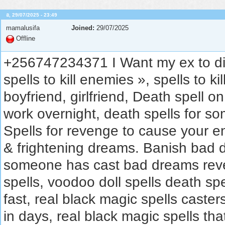
อ, 29/07/2025 - 23:49
mamalusifa
Joined:
29/07/2025
Offline
+256747234371 I Want my ex to die,
spells to kill enemies », spells to k
boyfriend, girlfriend, Death spell 
work overnight, death spells for so
Spells for revenge to cause your e
& frightening dreams. Banish bad 
someone has cast bad dreams reve
spells, voodoo doll spells death spe
fast, real black magic spells caster
in days, real black magic spells th