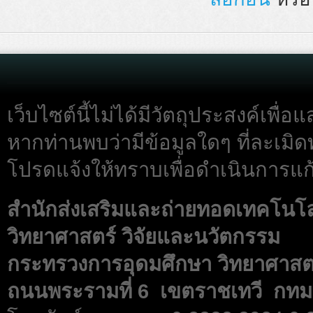
เว็บไซต์นี้ไม่ได้มีวัตถุประสงค์เพื
หากท่านพบว่ามีข้อมูลใดๆ ที่ละเมิด
โปรดแจ้งให้ทราบเพื่อดำเนินการแก้
สำนักส่งเสริมและถ่ายทอดเทคโนโ
วิทยาศาสตร์ วิจัยและนวัตกรรม
กระทรวงการอุดมศึกษา วิทยาศาสตร
ถนนพระรามที่ 6 เขตราชเทวี กทม