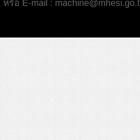
หรือ E-mail : machine@mhesi.go.