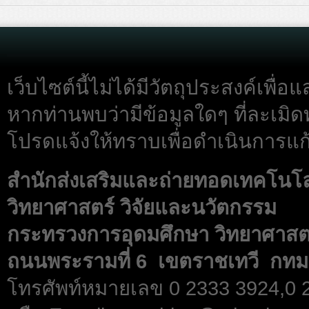
เว็บไซต์นี้ไม่ได้มีวัตถุประสงค์เพื
หากท่านพบว่ามีข้อมูลใดๆ ที่ละเมิด
โปรดแจ้งให้ทราบเพื่อดำเนินการแก้
สำนักส่งเสริมและถ่ายทอดเทคโนโ
วิทยาศาสตร์ วิจัยและนวัตกรรม
กระทรวงการอุดมศึกษา วิทยาศาสตร
ถนนพระรามที่ 6 เขตราชเทวี กทม
โทรศัพท์หมายเลข 0 2333 3924,0