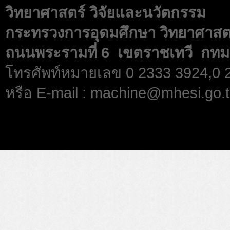
วิทยาศาสตร์ วิจัยและนวัตกรรม
กระทรวงการอุดมศึกษา วิทยาศาสตร
ถนนพระรามที่ 6 เขตราชเทวี กทม
โทรศัพท์หมายเลข 0 2333 3924,0
หรือ E-mail : machine@mhesi.go.