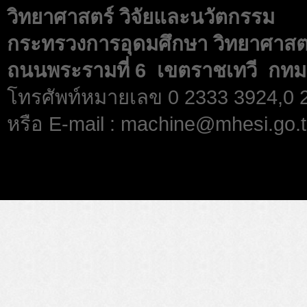
วิทยาศาสตร์ วิจัยและนวัตกรรม
กระทรวงการอุดมศึกษา วิทยาศาสตร
ถนนพระรามที่ 6 เขตราชเทวี กทม
โทรศัพท์หมายเลข 0 2333 3924,0
หรือ E-mail : machine@mhesi.go.