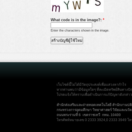
What code is in the image?:
*
Enter the characters shown in the image.
เว็บไซต์นี้ไม่ได้มีวัตถุประสงค์เพื่อแสวงหากำไร
หากท่านพบว่ามีข้อมูลใดๆ ที่ละเมิดทรัพย์สินทางปั
โปรดแจ้งให้ทราบเพื่อดำเนินการแก้ปัญหาดังกล่าวโ
สำนักส่งเสริมและถ่ายทอดเทคโนโลยี สำนักงานปล
กระทรวงการอุดมศึกษา วิทยาศาสตร์ วิจัยและนวั
ถนนพระรามที่ 6 เขตราชเทวี กทม. 10400
โทรศัพท์หมายเลข 0 2333 3924,0 2333 3949 โท