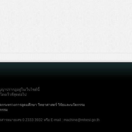
ญญาปรากฏอยู่ในเว็บไซต์นี้
ดยเร็วที่สุดต่อไป
ัดกระทรวงการอุดมศึกษา วิทยาศาสตร์ วิจัยและนวัตกรรม
ตกรรม
รสารหมายเลข 0 2333 3932 หรือ E-mail : machine@mhesi.go.th