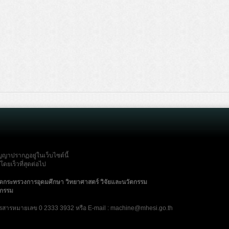
ญญาปรากฏอยู่ในเว็บไซต์นี้
ดยเร็วที่สุดต่อไป
ัดกระทรวงการอุดมศึกษา วิทยาศาสตร์ วิจัยและนวัตกรรม
ตกรรม
รสารหมายเลข 0 2333 3932 หรือ E-mail : machine@mhesi.go.th