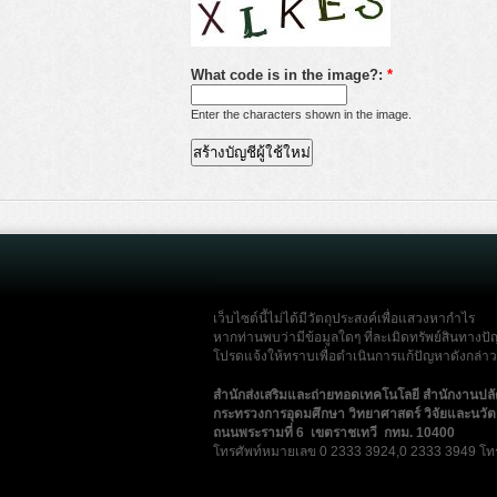
What code is in the image?:
*
Enter the characters shown in the image.
เว็บไซต์นี้ไม่ได้มีวัตถุประสงค์เพื่อแสวงหากำไร
หากท่านพบว่ามีข้อมูลใดๆ ที่ละเมิดทรัพย์สินทางปั
โปรดแจ้งให้ทราบเพื่อดำเนินการแก้ปัญหาดังกล่าวโ
สำนักส่งเสริมและถ่ายทอดเทคโนโลยี สำนักงานปล
กระทรวงการอุดมศึกษา วิทยาศาสตร์ วิจัยและนวั
ถนนพระรามที่ 6 เขตราชเทวี กทม. 10400
โทรศัพท์หมายเลข 0 2333 3924,0 2333 3949 โท