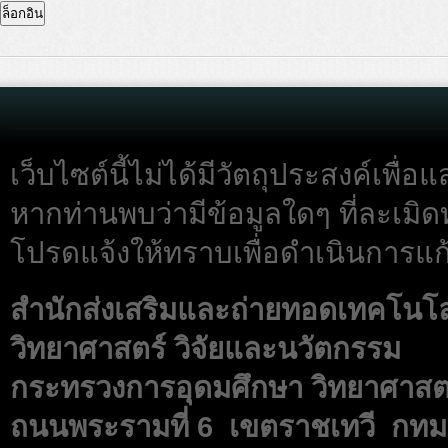
เว็บไซต์นี้ไม่ได้มีวัตถุประสงค์เพื
หากท่านพบว่ามีข้อมูลใดๆ ที่ละเมิด
โปรดแจ้งให้ทราบเพื่อดำเนินการแก้
สำนักส่งเสริมและถ่ายทอดเทคโนโ
วิทยาศาสตร์ วิจัยและนวัตกรรม
กระทรวงการอุดมศึกษา วิทยาศาสตร
ถนนพระรามที่ 6 เขตราชเทวี กทม