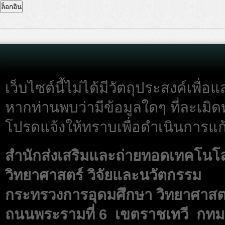
เว็บไซต์นี้ไม่ได้มีวัตถุประสงค์เพื
หากท่านพบว่ามีข้อมูลใดๆ ที่ละเมิด
โปรดแจ้งให้ทราบเพื่อดำเนินการแก้
สำนักส่งเสริมและถ่ายทอดเทคโนโ
วิทยาศาสตร์ วิจัยและนวัตกรรม
กระทรวงการอุดมศึกษา วิทยาศาสตร
ถนนพระรามที่ 6 เขตราชเทวี กทม