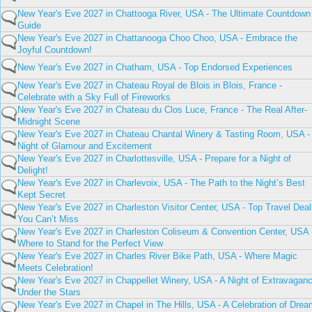
New Year's Eve 2027 in Chattooga River, USA - The Ultimate Countdown
Guide
New Year's Eve 2027 in Chattanooga Choo Choo, USA - Embrace the
Joyful Countdown!
New Year's Eve 2027 in Chatham, USA - Top Endorsed Experiences
New Year's Eve 2027 in Chateau Royal de Blois in Blois, France -
Celebrate with a Sky Full of Fireworks
New Year's Eve 2027 in Chateau du Clos Luce, France - The Real After-
Midnight Scene
New Year's Eve 2027 in Chateau Chantal Winery & Tasting Room, USA -
Night of Glamour and Excitement
New Year's Eve 2027 in Charlottesville, USA - Prepare for a Night of
Delight!
New Year's Eve 2027 in Charlevoix, USA - The Path to the Night’s Best
Kept Secret
New Year's Eve 2027 in Charleston Visitor Center, USA - Top Travel Dea
You Can’t Miss
New Year's Eve 2027 in Charleston Coliseum & Convention Center, USA 
Where to Stand for the Perfect View
New Year's Eve 2027 in Charles River Bike Path, USA - Where Magic
Meets Celebration!
New Year's Eve 2027 in Chappellet Winery, USA - A Night of Extravagan
Under the Stars
New Year's Eve 2027 in Chapel in The Hills, USA - A Celebration of Dre