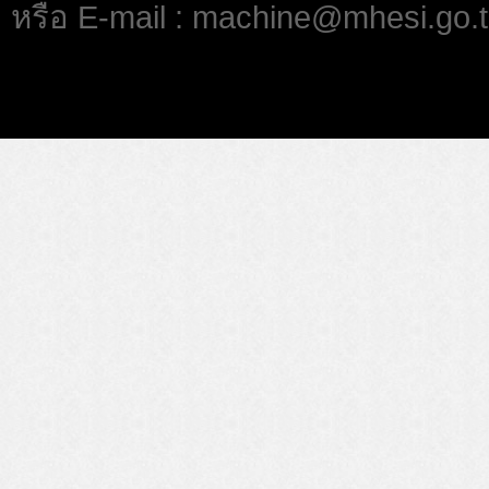
หรือ E-mail : machine@mhesi.go.