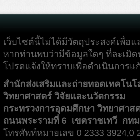
เว็บไซต์นี้ไม่ได้มีวัตถุประสงค์เพื
หากท่านพบว่ามีข้อมูลใดๆ ที่ละเมิด
โปรดแจ้งให้ทราบเพื่อดำเนินการแก้
สำนักส่งเสริมและถ่ายทอดเทคโนโ
วิทยาศาสตร์ วิจัยและนวัตกรรม
กระทรวงการอุดมศึกษา วิทยาศาสตร
ถนนพระรามที่ 6 เขตราชเทวี กทม
โทรศัพท์หมายเลข 0 2333 3924,0