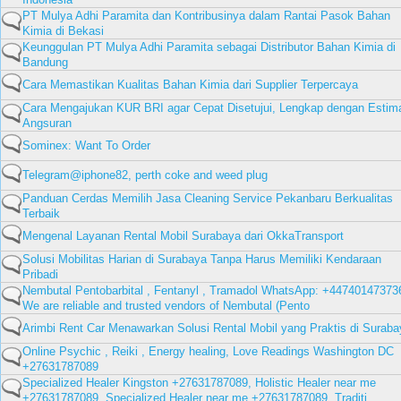
PT Mulya Adhi Paramita dan Kontribusinya dalam Rantai Pasok Bahan
Kimia di Bekasi
Keunggulan PT Mulya Adhi Paramita sebagai Distributor Bahan Kimia di
Bandung
Cara Memastikan Kualitas Bahan Kimia dari Supplier Terpercaya
Cara Mengajukan KUR BRI agar Cepat Disetujui, Lengkap dengan Estim
Angsuran
Sominex: Want To Order
Telegram@iphone82, perth coke and weed plug
Panduan Cerdas Memilih Jasa Cleaning Service Pekanbaru Berkualitas
Terbaik
Mengenal Layanan Rental Mobil Surabaya dari OkkaTransport
Solusi Mobilitas Harian di Surabaya Tanpa Harus Memiliki Kendaraan
Pribadi
Nembutal Pentobarbital , Fentanyl , Tramadol WhatsApp: +44740147373
We are reliable and trusted vendors of Nembutal (Pento
Arimbi Rent Car Menawarkan Solusi Rental Mobil yang Praktis di Suraba
Online Psychic , Reiki , Energy healing, Love Readings Washington DC
+27631787089
Specialized Healer Kingston +27631787089, Holistic Healer near me
+27631787089, Specialized Healer near me +27631787089, Traditi