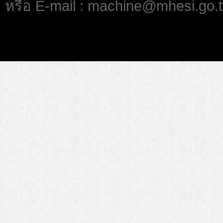
หรือ E-mail : machine@mhesi.go.